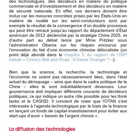
des technologues, des décideurs en matière de politique
commerciale et d’investissement et des décideurs en matière
de sécurité nationale. En effet, ces derniers doivent être
inclus car les mesures concrètes prises par les États-Unis en
matière de rivalité sur les semi-conducteurs sont par
exemple le résultat de la convergence d’un double processus
qui peut être retracé jusqu’au rapport du département d’État
américain de 2012 déclenché par la stratégie Chine 2025, et
d’autre part au débat lancé par Mme Pritzker sous
l’administration Obama sur les risques encourus par
l’innovation du fait d’une économie chinoise délocalisée (un
point déjà abordé dans le
chapitre 5 du rapport de l’ISPI
intitulé « China’s Belt and Road : A Game Changer ? »
).
Bien que la science, la recherche, la technologie et
l’économie ne soient pas nécessairement liées, dans l’état
actuel du dérisquage – ainsi que dans le cadre politique de la
Chine – elles le sont indubitablement devenues. Leur
gouvernance doit impliquer différents courants de décideurs
politiques, ce qui indique un autre rôle possible pour les think
tanks et le CASISD. Il convient de noter que l’OTAN s’est
intéressée à l’agenda technologique par le biais de la finance
en lançant un fonds de capital-investissement pour éviter aux
start-ups d’avoir « besoin de l’argent chinois ».
La diffusion des technologies