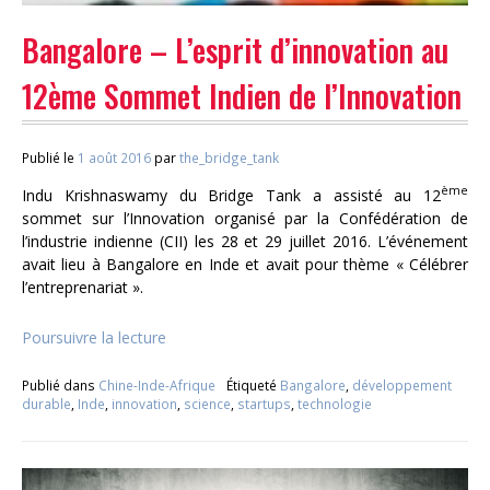
Bangalore – L’esprit d’innovation au
12ème Sommet Indien de l’Innovation
Publié le
1 août 2016
par
the_bridge_tank
ème
Indu Krishnaswamy du Bridge Tank a assisté au 12
sommet sur l’Innovation organisé par la Confédération de
l’industrie indienne (CII) les 28 et 29 juillet 2016. L’événement
avait lieu à Bangalore en Inde et avait pour thème « Célébrer
l’entreprenariat ».
Poursuivre la lecture
Publié dans
Chine-Inde-Afrique
Étiqueté
Bangalore
,
développement
durable
,
Inde
,
innovation
,
science
,
startups
,
technologie