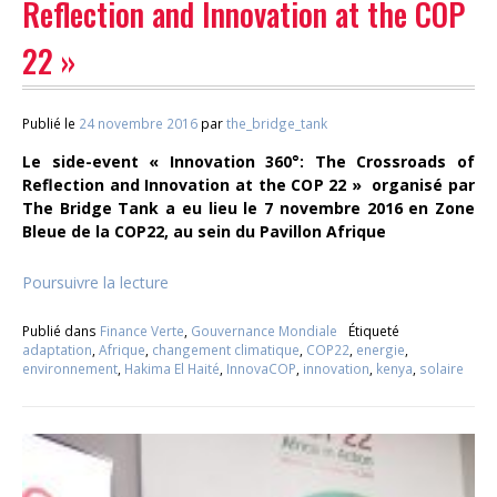
Reflection and Innovation at the COP
22 »
Publié le
24 novembre 2016
par
the_bridge_tank
Le side-event « Innovation 360°: The Crossroads of
Reflection and Innovation at the COP 22 » organisé par
The Bridge Tank a eu lieu le 7 novembre 2016 en Zone
Bleue de la COP22, au sein du Pavillon Afrique
Poursuivre la lecture
Publié dans
Finance Verte
,
Gouvernance Mondiale
Étiqueté
adaptation
,
Afrique
,
changement climatique
,
COP22
,
energie
,
environnement
,
Hakima El Haité
,
InnovaCOP
,
innovation
,
kenya
,
solaire