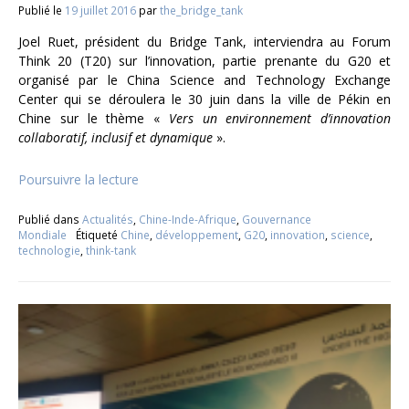
Publié le
19 juillet 2016
par
the_bridge_tank
Joel Ruet, président du Bridge Tank, interviendra au Forum
Think 20 (T20) sur l’innovation, partie prenante du G20 et
organisé par le China Science and Technology Exchange
Center qui se déroulera le 30 juin dans la ville de Pékin en
Chine sur le thème «
Vers un environnement d’innovation
collaboratif, inclusif et dynamique
».
Poursuivre la lecture
Publié dans
Actualités
,
Chine-Inde-Afrique
,
Gouvernance
Mondiale
Étiqueté
Chine
,
développement
,
G20
,
innovation
,
science
,
technologie
,
think-tank