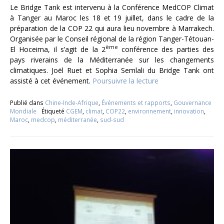
Le Bridge Tank est intervenu à la Conférence MedCOP Climat
à Tanger au Maroc les 18 et 19 juillet, dans le cadre de la
préparation de la COP 22 qui aura lieu novembre à Marrakech.
Organisée par le Conseil régional de la région Tanger-Tétouan-
ème
El Hoceima, il s’agit de la 2
conférence des parties des
pays riverains de la Méditerranée sur les changements
climatiques. Joël Ruet et Sophia Semlali du Bridge Tank ont
assisté à cet événement.
Poursuivre la lecture
Publié dans
Chine-Inde-Afrique
,
Événements et rapports
,
Gouvernance
Mondiale
Étiqueté
CGEM
,
climat
,
COP22
,
environnement
,
innovation
,
Maroc
,
medcop
,
méditerranée
,
sud-sud