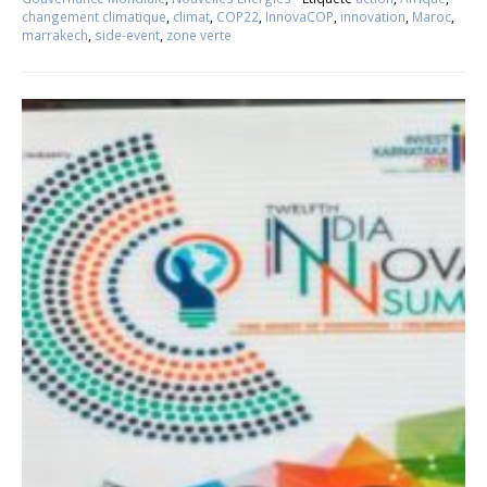
changement climatique
,
climat
,
COP22
,
InnovaCOP
,
innovation
,
Maroc
,
marrakech
,
side-event
,
zone verte