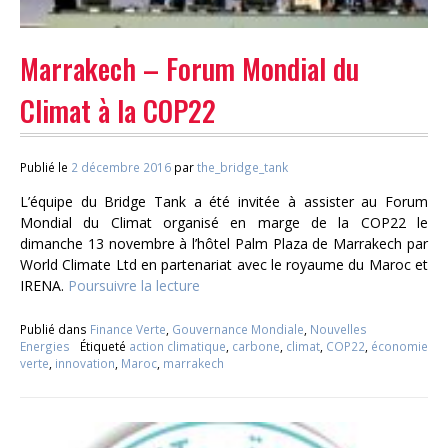
Marrakech – Forum Mondial du
Climat à la COP22
Publié le
2 décembre 2016
par
the_bridge_tank
L’équipe du Bridge Tank a été invitée à assister au Forum
Mondial du Climat organisé en marge de la COP22 le
dimanche 13 novembre à l’hôtel Palm Plaza de Marrakech par
World Climate Ltd en partenariat avec le royaume du Maroc et
IRENA.
Poursuivre la lecture
Publié dans
Finance Verte
,
Gouvernance Mondiale
,
Nouvelles
Energies
Étiqueté
action climatique
,
carbone
,
climat
,
COP22
,
économie
verte
,
innovation
,
Maroc
,
marrakech