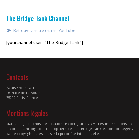
The Bridge Tank Channel
Retrouvez notre chaîne YouTube
[yourchannel user="The Bridge Tank"]
Contacts
Palais Brongniart
16 Place de La Bourse
75002 Paris, France
Mentions légales
Statut Légal : Fonds de dotation. Hébergeur : OVH. Les informations de
thebridgetank.org sont la propriété de The Bridge Tank et sont protégées
par le copyright et les lois sur la propriété intellectuelle.